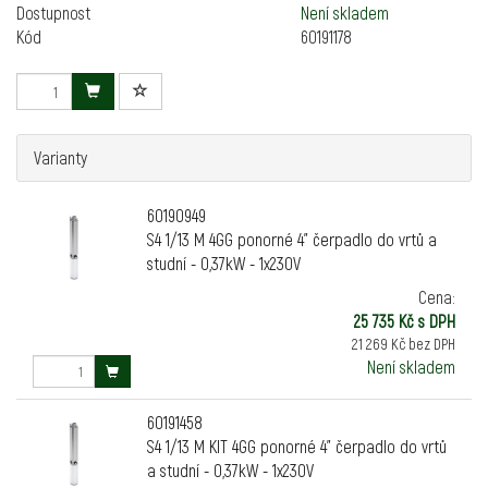
Dostupnost
Není skladem
Kód
60191178
Varianty
60190949
S4 1/13 M 4GG ponorné 4" čerpadlo do vrtů a
studní - 0,37kW - 1x230V
Cena:
25 735 Kč s DPH
21 269 Kč bez DPH
Není skladem
60191458
S4 1/13 M KIT 4GG ponorné 4" čerpadlo do vrtů
a studní - 0,37kW - 1x230V