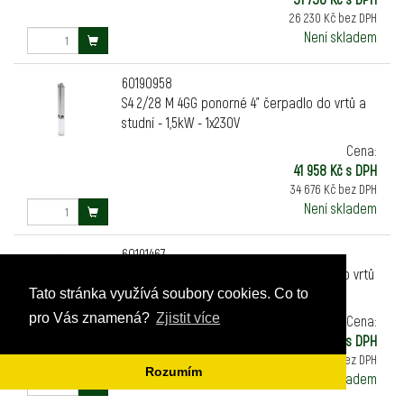
26 230 Kč bez DPH
Není skladem
60190958
S4 2/28 M 4GG ponorné 4" čerpadlo do vrtů a
studní - 1,5kW - 1x230V
Cena:
41 958 Kč s DPH
34 676 Kč bez DPH
Není skladem
60191467
S4 2/28 M KIT 4GG ponorné 4" čerpadlo do vrtů
a studní - 1,5kW - 1x230V
Tato stránka využívá soubory cookies. Co to
pro Vás znamená?
Zjistit více
Cena:
46 471 Kč s DPH
38 406 Kč bez DPH
Rozumím
Není skladem