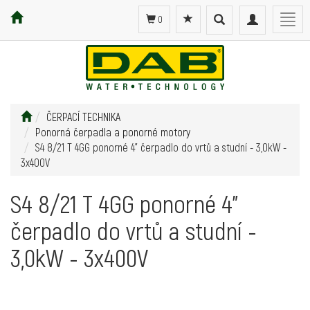
Toggle
Toggle
Togg
0
search
navigation
navig
ČERPACÍ TECHNIKA
Ponorná čerpadla a ponorné motory
S4 8/21 T 4GG ponorné 4" čerpadlo do vrtů a studní - 3,0kW -
3x400V
S4 8/21 T 4GG ponorné 4"
čerpadlo do vrtů a studní -
3,0kW - 3x400V