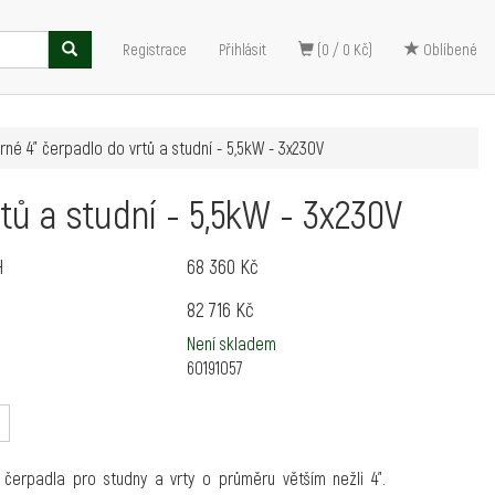
Registrace
Přihlásit
(0 / 0 Kč)
Oblíbené
rné 4" čerpadlo do vrtů a studní - 5,5kW - 3x230V
tů a studní - 5,5kW - 3x230V
H
68 360 Kč
82 716 Kč
Není skladem
60191057
 čerpadla pro studny a vrty o průměru větším nežli 4".