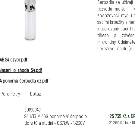
Čerpadla se užívají
rozvodů malých i v
zavlažovací, mycí i
sacími kroužky z ner
integrovaný sací fil
těleso a závěsn
mikrolitiny. Odníma
nerezové oceli (v
navržená k zajišt
B.S4 czver.pdf
2009/125/ES (Eco des
Motor 4GG je dvoupól
laseni_o_shode_S4.pdf
vodou, jsou vyrob
4 ponorná čerpadla cz.pdf
kuličkových ložisek 
stator je uložen v 
Parametry
Dotaz
čepy k horní podpě
těsněním.
60190949
Provozní rozsah:
až 
S4 1/13 M 4GG ponorné 4" čerpadlo
25 735 Kč s D
Čerpaná kapalina:
do vrtů a studní - 0,37kW - 1x230V
21 269 Kč bez D
neagresivní, chemick
Maximální průměr če