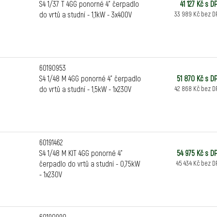
S4 1/37 T 4GG ponorné 4" čerpadlo
41 127 Kč s D
do vrtů a studní - 1,1kW - 3x400V
33 989 Kč bez D
60190953
S4 1/48 M 4GG ponorné 4" čerpadlo
51 870 Kč s D
do vrtů a studní - 1,5kW - 1x230V
42 868 Kč bez D
60191462
S4 1/48 M KIT 4GG ponorné 4"
54 975 Kč s D
čerpadlo do vrtů a studní - 0,75kW
45 434 Kč bez D
- 1x230V
60190990