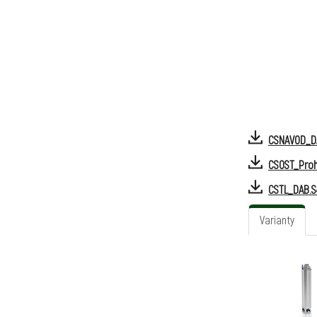
CSNAVOD_DA
CSOST_Proh
CSTL_DAB.S
Varianty