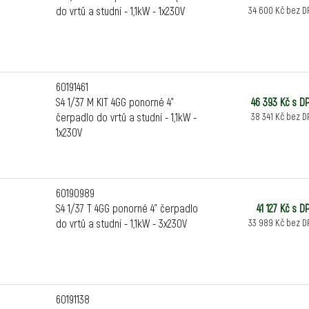
do vrtů a studní - 1,1kW - 1x230V
34 600 Kč bez D
60191461
S4 1/37 M KIT 4GG ponorné 4"
46 393 Kč s D
čerpadlo do vrtů a studní - 1,1kW -
38 341 Kč bez D
1x230V
60190989
S4 1/37 T 4GG ponorné 4" čerpadlo
41 127 Kč s D
do vrtů a studní - 1,1kW - 3x230V
33 989 Kč bez D
60191138