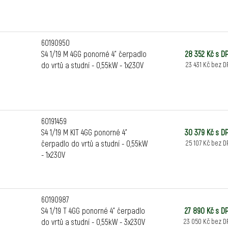
60190950
S4 1/19 M 4GG ponorné 4" čerpadlo
28 352 Kč s D
do vrtů a studní - 0,55kW - 1x230V
23 431 Kč bez D
60191459
S4 1/19 M KIT 4GG ponorné 4"
30 379 Kč s D
čerpadlo do vrtů a studní - 0,55kW
25 107 Kč bez D
- 1x230V
60190987
S4 1/19 T 4GG ponorné 4" čerpadlo
27 890 Kč s D
do vrtů a studní - 0,55kW - 3x230V
23 050 Kč bez D