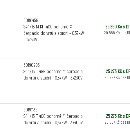
Maximální množství p
Průměr výtlačného h
S4-1, S4-2, S4-3, S4-4,
60191458
S4-8, S4-12, S4-16: 2"
S4 1/13 M KIT 4GG ponorné 4"
25 250 Kč s D
Materiál oběžných k
čerpadlo do vrtů a studní - 0,37kW
20 868 Kč bez D
Rozsah teploty kapal
- 1x230V
Maximální ponoření:
Maximální počet star
Stupeň krytí:
IP68
Třída izolace:
F
60190986
Jednofázové napětí
:
S4 1/13 T 4GG ponorné 4" čerpadlo
25 273 Kč s D
Třífázové napětí:
3 x
do vrtů a studní - 0,37kW - 3x230V
20 887 Kč bez D
Typ instalace:
ve svis
nainstalovat chladicí
60191135
S4 1/13 T 4GG ponorné 4" čerpadlo
25 273 Kč s D
do vrtů a studní - 0,37kW - 3x400V
20 887 Kč bez D