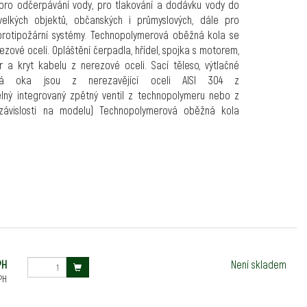
 pro odčerpávání vody, pro tlakování a dodávku vody do
elkých objektů, občanských i průmyslových, dále pro
 protipožární systémy. Technopolymerová oběžná kola se
ezové oceli. Opláštění čerpadla, hřídel, spojka s motorem,
tr a kryt kabelu z nerezové oceli. Sací těleso, výtlačné
á oka jsou z nerezavějící oceli AISI 304 z
telný integrovaný zpětný ventil z technopolymeru nebo z
 závislosti na modelu) Technopolymerová oběžná kola
ění vysoké úrovně účinnosti v souladu se směrnicí
ign - ErP) s indexem MEI ≥ 0,4 pro celý rozsah.
ový asynchronní motor, jehož části, které jsou ve styku s
eny z nerezové oceli AISI 304L. Chlazení a mazání
zajišťuje speciální potravinářská kapalina. Převíjitelný
pouzdru z nerezové oceli AISI 304L připevněném ocelovými
ře motoru. Vybaveno uhlíkově-keramickým mechanickým
3
do 21,6 m
/h s výtlakem až do 427 m
PH
Není skladem
čistá, bez pevných a abrazivních látek, neviskózní,
PH
y neutrální, vlastnostmi blízká vodě
rpadla:
99 mm