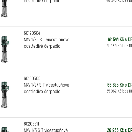
odstředivé čerpadlo
48 540 Kč bez D
60190304
NKV 1/25 S T vícestupňové
62 544 Kč s D
odstředivé čerpadlo
51 689 Kč bez D
60190305
NKV 1/27 S T vícestupňové
66 625 Kč s D
odstředivé čerpadlo
55 062 Kč bez D
60206511
NKV 1/3 S T vícestupňové
26 966 Kč s D