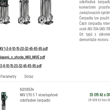
odstředivá čerpad
komerčním prostř
zavlažovacích systé
Čerpadla lze použít 
Části čerpadla, kte
oceli AISI 304 (AISI 
Od typů s výkone
demontáže motoru.
Mechanické ucpávk
 1-3-6-10-15-20-32-45-65-95.pdf
Victaulic, upínací př
Všechny typy jsou ce
laseni_o_shode_NKV_NKVE.pdf
Elektromotory IE3 s
3-6-10-15-20-32-45-65-95.pdf
Provozní rozsah:
od 
Čerpaná kapalina:
či
Parametry
Dotaz
neagresivní, krystali
Maximální poměr gly
60206534
Min. a max. teplota 
NKV 1/10 S T vícestupňové
35 015 Kč s D
- 30 °C až +120 °C (
odstředivé čerpadlo
28 938 Kč bez D
- 15 °C až +120 °C (V
Maximální okolní tep