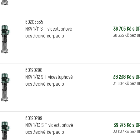
Maximální provozní t
Stupeň krytí:
IP55
Třída izolace motoru
60206535
Oběžná kola/materiá
NKV 1/11 S T vícestupňové
36 705 Kč s D
Nerezová ocel AISI 
odstředivé čerpadlo
30 335 Kč bez D
Nerezová ocel AISI 3
Jednofázové napětí:
Třífázové napětí:
380
Typ instalace:
vertik
Speciální provedení
60190298
NKV 1/12 S T vícestupňové
38 238 Kč s D
odstředivé čerpadlo
31 602 Kč bez D
60190299
NKV 1/13 S T vícestupňové
39 975 Kč s D
odstředivé čerpadlo
33 037 Kč bez D