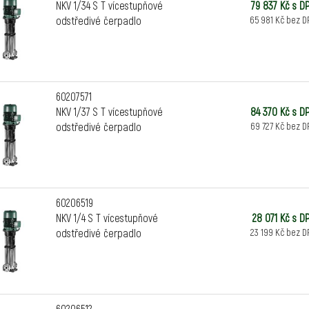
NKV 1/34 S T vícestupňové
79 837 Kč s D
odstředivé čerpadlo
65 981 Kč bez D
60207571
NKV 1/37 S T vícestupňové
84 370 Kč s D
odstředivé čerpadlo
69 727 Kč bez D
60206519
NKV 1/4 S T vícestupňové
28 071 Kč s D
odstředivé čerpadlo
23 199 Kč bez D
60206512