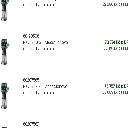
odstředivé čerpadlo
22 286 Kč bez D
60190306
NKV 1/30 S T vícestupňové
70 774 Kč s D
odstředivé čerpadlo
58 491 Kč bez D
60207565
NKV 1/32 S T vícestupňové
75 757 Kč s D
odstředivé čerpadlo
62 609 Kč bez D
60207567