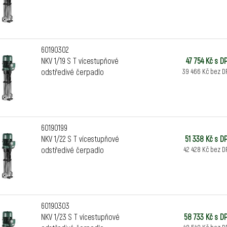
60190302
NKV 1/19 S T vícestupňové
47 754 Kč s D
odstředivé čerpadlo
39 466 Kč bez D
60190199
NKV 1/22 S T vícestupňové
51 338 Kč s D
odstředivé čerpadlo
42 428 Kč bez D
60190303
NKV 1/23 S T vícestupňové
58 733 Kč s D