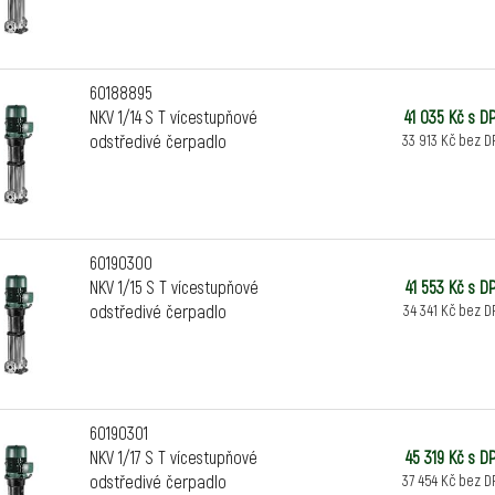
60188895
NKV 1/14 S T vícestupňové
41 035 Kč s D
odstředivé čerpadlo
33 913 Kč bez D
60190300
NKV 1/15 S T vícestupňové
41 553 Kč s D
odstředivé čerpadlo
34 341 Kč bez D
60190301
NKV 1/17 S T vícestupňové
45 319 Kč s D
odstředivé čerpadlo
37 454 Kč bez D