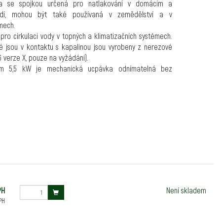
la se spojkou určená pro natlakování v domácím a
edí, mohou být také používaná v zemědělství a v
mech.
pro cirkulaci vody v topných a klimatizačních systémech.
ré jsou v kontaktu s kapalinou jsou vyrobeny z nerezové
316 verze X, pouze na vyžádání).
m 5,5 kW je mechanická ucpávka odnímatelná bez
y
: pro agresivní kapaliny a různé spoje (kulaté, oválné,
íruby) na vyžádání
rtifikovány WRAS a ACS.
 vysokou energetickou účinností.
3
3
1m
/h až do 28 m
/h s výtlakem do 240 m
stá, bez pevných nebo abrazivních látek, neviskózní,
cky a chemicky neutrální
kolu
: 30%
kapaliny
:
PH
Není skladem
EPDM)
PH
iton/FKM)
lota:
+50 °C