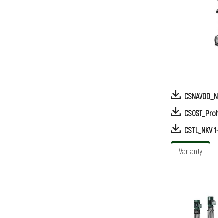
CSNAVOD_NKV
CSOST_Proh
CSTL_NKV 1-
Varianty