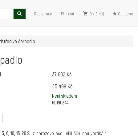
Registrace
Přihlásit
(0 / 0 Kč)
Oblíbené
odstředivé čerpadlo
rpadlo
H
37 602 Kč
45 498 Kč
Není skladem
60190344
 3, 6, 10, 15, 20 S
z nerezové oceli AISI 304 jsou vertikální