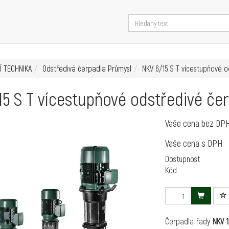
Í TECHNIKA
Odstředivá čerpadla Průmysl
NKV 6/15 S T vícestupňové 
5 S T vícestupňové odstředivé če
Vaše cena bez DP
Vaše cena s DPH
Dostupnost
Kód
Čerpadla řady
NKV 1,