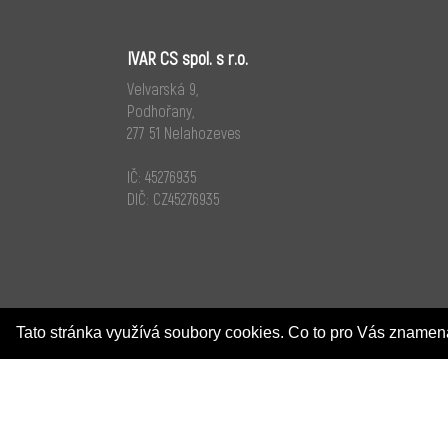
IVAR CS spol. s r.o.
Velvarská 9,
Podhořany,
277 51 Nelahozeves
IČ: 45276935
DIČ: CZ45276935
Tato stránka využívá soubory cookies. Co to pro Vás zname