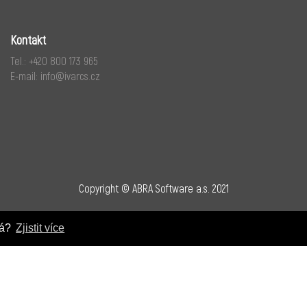
Kontakt
Tel.:
+420 800 173 965
E-mail:
info@ivarcs.cz
Copyright © ABRA Software a.s. 2021
ná?
Zjistit více