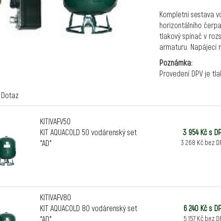
Kompletní sestava 
horizontálního čerpa
tlakový spínač v roz
armaturu. Napájecí n
Poznámka:
Provedení DPV je tl
Dotaz
KITIVAFV50
KIT AQUACOLD 50 vodárenský set
3 954 Kč s D
*AD*
3 268 Kč bez D
KITIVAFV80
KIT AQUACOLD 80 vodárenský set
6 240 Kč s D
*AD*
5 157 Kč bez D