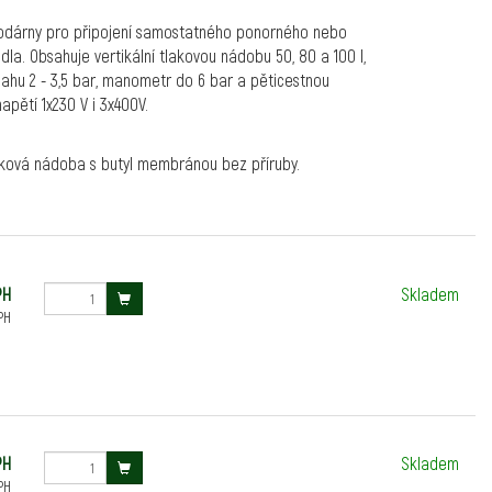
vodárny pro připojení samostatného ponorného nebo
dla. Obsahuje vertikální tlakovou nádobu 50, 80 a 100 l,
sahu 2 - 3,5 bar, manometr do 6 bar a pěticestnou
apětí 1x230 V i 3x400V.
aková nádoba s butyl membránou bez příruby.
PH
Skladem
PH
PH
Skladem
PH