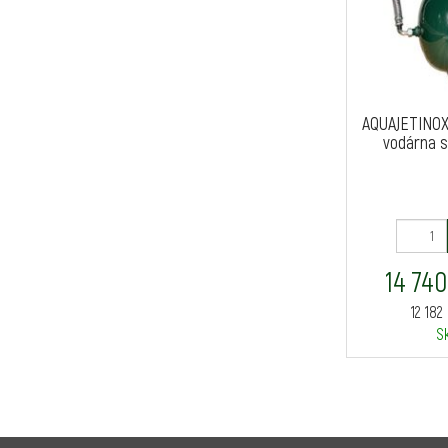
AQUAJETINOX
vodárna s 
14 740
12 182
S