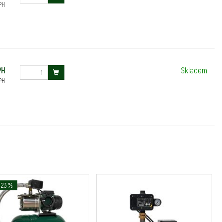
PH
PH
Skladem
PH
-23 %