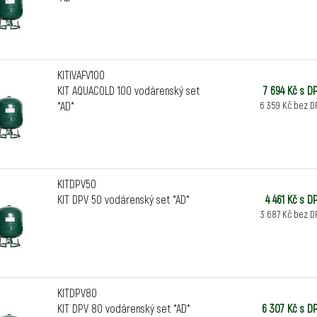
KITIVAFV100
KIT AQUACOLD 100 vodárenský set
7 694 Kč s D
*AD*
6 359 Kč bez D
KITDPV50
KIT DPV 50 vodárenský set *AD*
4 461 Kč s D
3 687 Kč bez D
KITDPV80
KIT DPV 80 vodárenský set *AD*
6 307 Kč s D