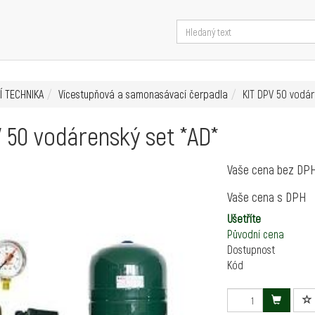
Í TECHNIKA
Vícestupňová a samonasávací čerpadla
KIT DPV 50 vodár
 50 vodárenský set *AD*
Vaše cena bez DP
Vaše cena s DPH
Ušetříte
Původní cena
Dostupnost
Kód