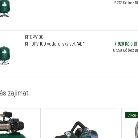
5 212 Kč bez D
KITDPV100
KIT DPV 100 vodárenský set *AD*
7 926 Kč s D
6 550 Kč bez D
ás zajímat
Akce 