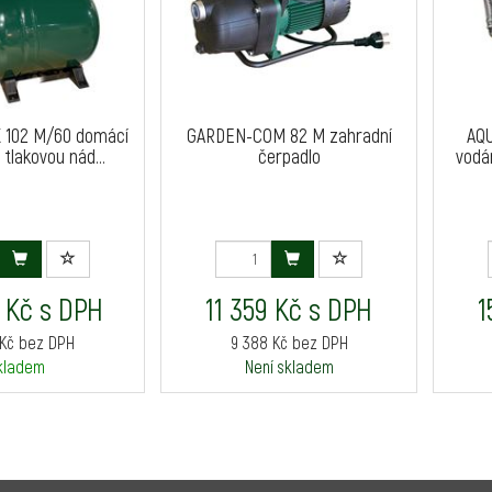
 102 M/60 domácí
GARDEN-COM 82 M zahradní
AQU
tlakovou nád...
čerpadlo
vodár
 Kč s DPH
11 359 Kč s DPH
1
 Kč bez DPH
9 388 Kč bez DPH
kladem
Není skladem