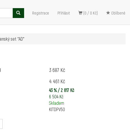
Registrace
Přihlásit
(0 / 0 Kč)
Oblíbené
enský set *AD*
H
3 687 Kč
4 461 Kč
43 % / 2 817 Kč
6 504 Kč
Skladem
KITDPV50