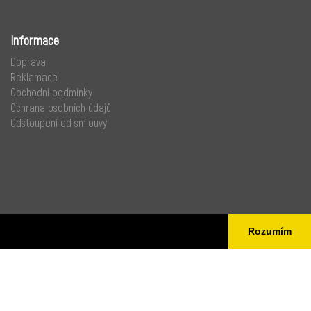
Informace
Doprava
Reklamace
Obchodní podmínky
Ochrana osobních údajů
Odstoupení od smlouvy
Rozumím